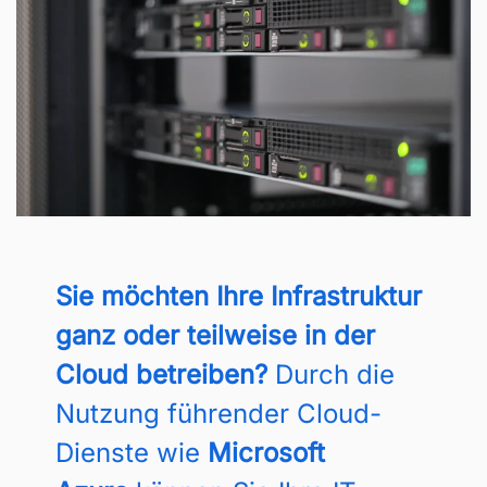
Sie möchten Ihre Infrastruktur
ganz oder teilweise in der
Cloud betreiben?
Durch die
Nutzung führender Cloud-
Dienste wie
Microsoft