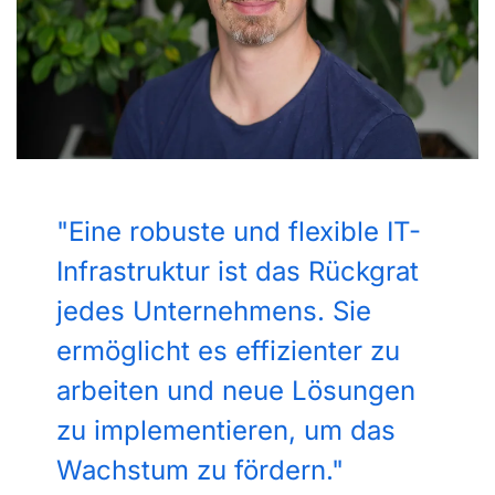
"Eine robuste und flexible IT-
Infrastruktur ist das Rückgrat
jedes Unternehmens. Sie
ermöglicht es effizienter zu
arbeiten und neue Lösungen
zu implementieren, um das
Wachstum zu fördern."