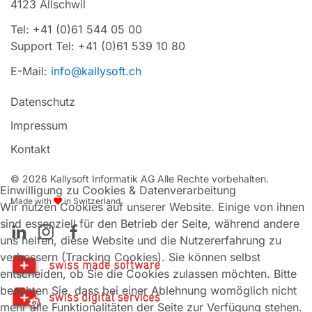
4123 Allschwil
Tel: +41 (0)61 544 05 00
Support Tel: +41 (0)61 539 10 80
E-Mail:
info@kallysoft.ch
Datenschutz
Impressum
Kontakt
©
2026
Kallysoft Informatik AG Alle Rechte vorbehalten.
Einwilligung zu Cookies & Datenverarbeitung
Made with
in Switzerland
Wir nutzen Cookies auf unserer Website. Einige von ihnen
sind essenziell für den Betrieb der Seite, während andere
uns helfen, diese Website und die Nutzererfahrung zu
verbessern (Tracking Cookies). Sie können selbst
entscheiden, ob Sie die Cookies zulassen möchten. Bitte
beachten Sie, dass bei einer Ablehnung womöglich nicht
mehr alle Funktionalitäten der Seite zur Verfügung stehen.